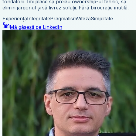
fondatorii. Îmi place să preiau ownership-ul tehnic, să
elimin jargonul și să livrez soluții. Fără birocrație inutilă.
Experiență
Integritate
Pragmatism
Viteză
Simplitate
Mă găsești pe LinkedIn