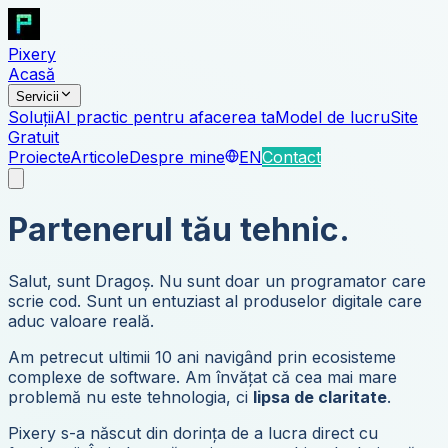
Pixery
Acasă
Servicii
Soluții
AI practic pentru afacerea ta
Model de lucru
Site
Gratuit
Proiecte
Articole
Despre mine
EN
Contact
Partenerul tău tehnic.
Salut, sunt Dragoș. Nu sunt doar un programator care
scrie cod. Sunt un entuziast al produselor digitale care
aduc valoare reală.
Am petrecut ultimii 10 ani navigând prin ecosisteme
complexe de software. Am învățat că cea mai mare
problemă nu este tehnologia, ci
lipsa de claritate
.
Pixery s-a născut din dorința de a lucra direct cu