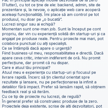
(Flutter), cu tot ce ține de ele: backend, admin, site de
prezentare și, la nevoie, o aplicație web care acoperă
aceleași funcționalități. Îmi place să am control pe tot
produsul, nu doar pe „o bucată”.
Lucrezi singur sau ai echipă?
Momentan sunt one-man job. Sunt la început pe cont
propriu, dar vin cu experiență solidă din startup-uri și ca
angajat pe produse reale. Pentru proiecte mai mari, pot
colabora punctual cu alți specialiști.
Ce se întâmplă dacă apare o urgență?
Fiind business-ul meu, responsabilitatea e directă. Dacă
apare ceva critic, intervin indiferent de oră. Nu promit
perfecțiune, dar promit că nu dispar.
Care e atuul tău principal?
Atuul meu e experiența cu startup-uri și focusul pe
livrare rapidă. Încerc să țin clientul orientat spre
rezultate și lansare, nu pe perfecționarea la infinit a
detaliilor fără impact. Prefer să lansăm rapid, să obținem
feedback real și să iterăm.
Cu ce tip de proiecte nu lucrezi, de regulă?
În general prefer să construiesc produse de la zero.
Proiectele deja existente, scrise de alți dezvoltatori, pot