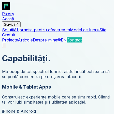
Pixery
Acasă
Servicii
Soluții
AI practic pentru afacerea ta
Model de lucru
Site
Gratuit
Proiecte
Articole
Despre mine
EN
Contact
Capabilități.
Mă ocup de tot spectrul tehnic, astfel încât echipa ta să
se poată concentra pe creșterea afacerii.
Mobile & Tablet Apps
Construiesc experiențe mobile care se simt rapid. Clienții
tăi vor iubi simplitatea și fluiditatea aplicației.
iPhone & Android